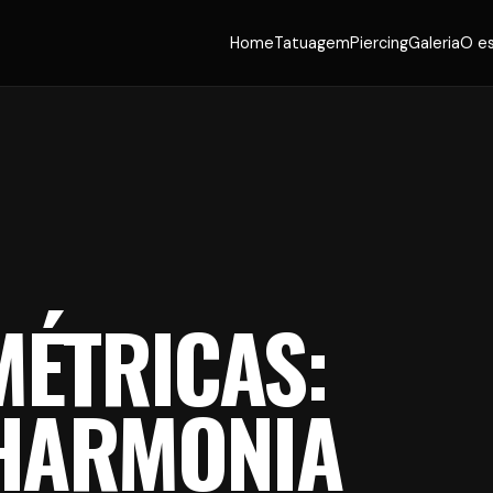
Home
Tatuagem
Piercing
Galeria
O e
MÉTRICAS:
 HARMONIA